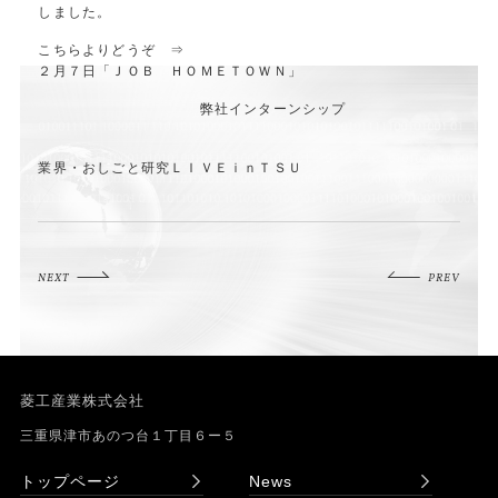
しました。
こちらよりどうぞ ⇒
２月７日「ＪＯＢ ＨＯＭＥＴＯＷＮ」
弊社インターンシップ
業界・おしごと研究ＬＩＶＥｉｎＴＳＵ
NEXT
PREV
菱工産業株式会社
三重県津市あのつ台１丁目６ー５
トップページ
News