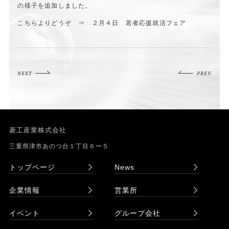
の様子を追加しました。
こちらよりどうぞ ⇒
２月４日 若者応援就活フェア
NEXT
PREV
菱工産業株式会社
三重県津市あのつ台１丁目６ー５
トップページ
News
企業情報
営業所
イベント
グループ会社