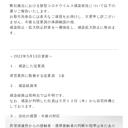
弊社拠点における新型コロナウイルス感染状況について以下の
通りご報告いたします。
お取引先各位には多大なご迷惑をお掛けし、大変申し訳ござい
ません。今後も従業員の体調確認の他、
感染防止・拡大防止対策を一層強化し、感染拡大防止に努めま
す。
＜2022年5月13日更新＞
１． 感染した従業員
津営業所に勤務する従業員 1名
２． 感染経路等
感染経路は現時点では不明です。
なお、感染が判明した社員は５月１２日（木）から自宅待機と
しております。
３． 当社の措置・今後の対応
所管保健所からの接触者・濃厚接触者の判断や指導は未だあり