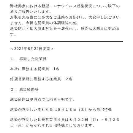
弊社拠点における新型コロナウイルス感染状況について以下の
通りご報告いたします。
お取引先各位には多大なご迷惑をお掛けし、大変申し訳ござい
ません。今後も従業員の体調確認の他、
感染防止・拡大防止対策を一層強化し、感染拡大防止に努めま
す。
＜2022年8月22日更新＞
１． 感染した従業員
本社に勤務する従業員 1名
鈴鹿営業所に勤務する従業員 ２名
２． 感染経路等
感染経路は現時点では両者不明です。
感染が判明した本社社員は８月１８日（木）から自宅待機
感染が判明した鈴鹿営業所社員は８月２２日（月）・８月２３
日（火）からそれぞれ自宅待機としております。