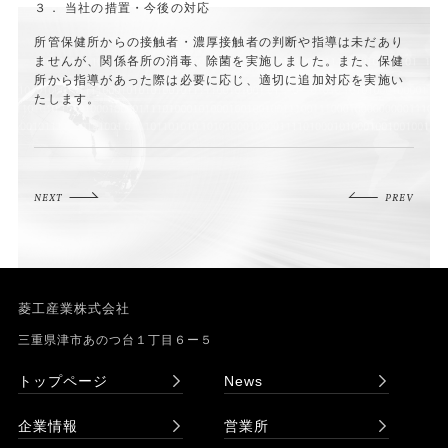
３． 当社の措置・今後の対応
所管保健所からの接触者・濃厚接触者の判断や指導は未だあり
ませんが、関係各所の消毒、除菌を実施しました。また、保健
所から指導があった際は必要に応じ、適切に追加対応を実施い
たします。
NEXT
PREV
菱工産業株式会社
三重県津市あのつ台１丁目６ー５
トップページ
News
企業情報
営業所