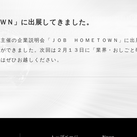
ＯＷＮ」に出展してきました。
津主催の企業説明会「ＪＯＢ ＨＯＭＥＴＯＷＮ」に出
こができました。次回は２月１３日に「業界・おしごと
方はぜひお越しください。
トップページ
News