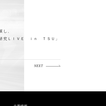
展し、
研究ＬＩＶＥ ｉｎ ＴＳＵ」
NEXT
企業情報