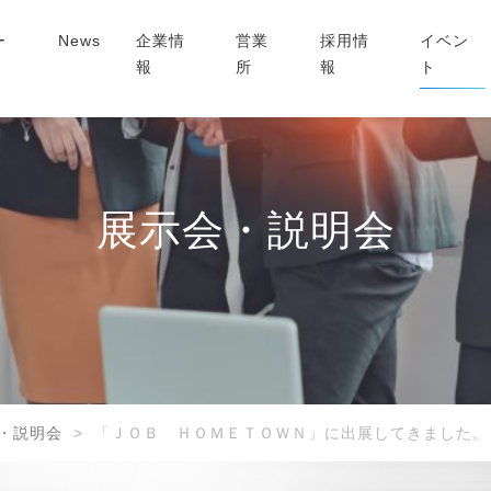
ー
News
企業情
営業
採用情
イベン
報
所
報
ト
展示会・説明会
・説明会
「ＪＯＢ ＨＯＭＥＴＯＷＮ」に出展してきました。