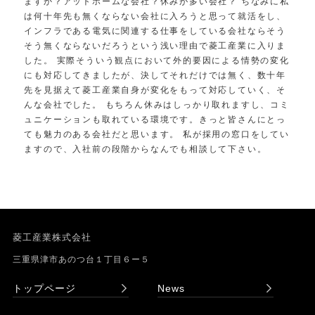
ますか？アットホームな会社？休みが多い会社？ ちなみに私
は何十年先も無くならない会社に入ろうと思って就活をし、
インフラである電気に関連する仕事をしている会社ならそう
そう無くならないだろうという浅い理由で菱工産業に入りま
した。 実際そういう観点において外的要因による情勢の変化
にも対応してきましたが、決してそれだけでは無く、数十年
先を見据えて菱工産業自身が変化をもって対応していく、そ
んな会社でした。 もちろん休みはしっかり取れますし、コミ
ュニケーションも取れている環境です。きっと皆さんにとっ
ても魅力のある会社だと思います。 私が採用の窓口をしてい
ますので、入社前の段階からなんでも相談して下さい。
菱工産業株式会社
三重県津市あのつ台１丁目６ー５
トップページ
News