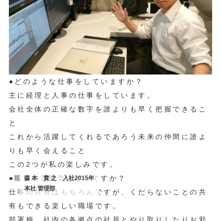
●どのような仕事をしていますか？
主に経理と人事の仕事をしています。
会社全体の正確な数字を誰よりも早く把握できるこ
と
これから活躍してくれるであろう未来の仲間に誰よ
りも早く会えること
この2つが私の楽しみです。
●職場の雰囲気はどうですか？
森 本 貴 之 入社2015年
本社 管理部
仕事の共有はもちろんですが、くだらないことの共
有もできる楽しい職場です。
部署柄、社内の各拠点の社員とやり取りしたりお邪